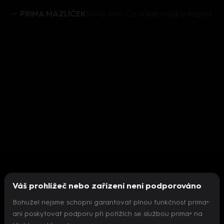
PRIMA MAZLÍČEK
Nový den: Co si lidé myslí o majitelích koček a kde je pravda?
Váš prohlížeč nebo zařízení není podporováno
Bohužel nejsme schopni garantovat plnou funkčnost prima+
ani poskytovat podporu při potížích se službou prima+ na
Nepodařilo se inicializovat přehrávač