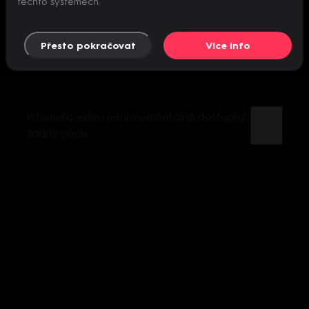
těchto systémech.
Přesto pokračovat
Více info
K tomuto videu není momentálně dostupný
žádný popis.