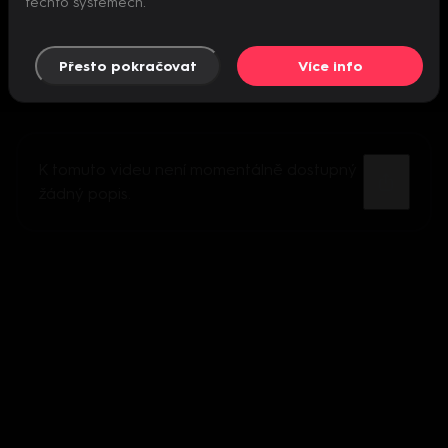
těchto systémech.
Přesto pokračovat
Více info
K tomuto videu není momentálně dostupný
žádný popis.