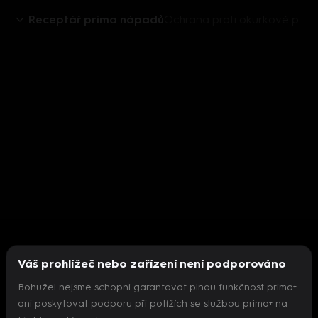
Receptář prima nápadů
Ochrana proti okurkové plísni
Váš prohlížeč nebo zařízení není podporováno
Bohužel nejsme schopni garantovat plnou funkčnost prima+
ani poskytovat podporu při potížích se službou prima+ na
Nepodařilo se inicializovat přehrávač