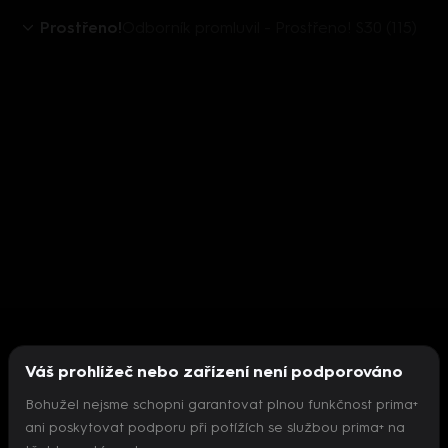
Prostřeno!
Odborník promluvil - Prostřeno! S30 (115)
Váš prohlížeč nebo zařízení není podporováno
Bohužel nejsme schopni garantovat plnou funkčnost prima+
ani poskytovat podporu při potížích se službou prima+ na
Nepodařilo se inicializovat přehrávač