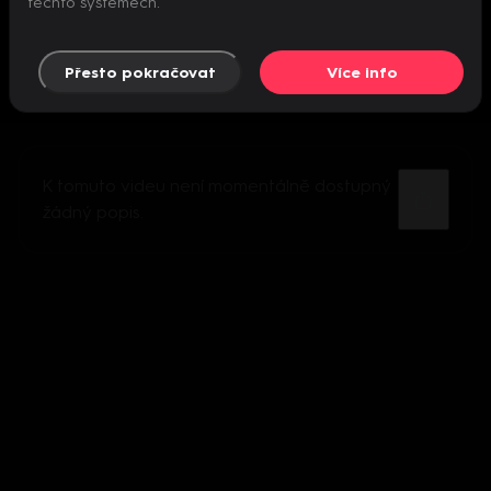
těchto systémech.
Přesto pokračovat
Více info
K tomuto videu není momentálně dostupný
žádný popis.