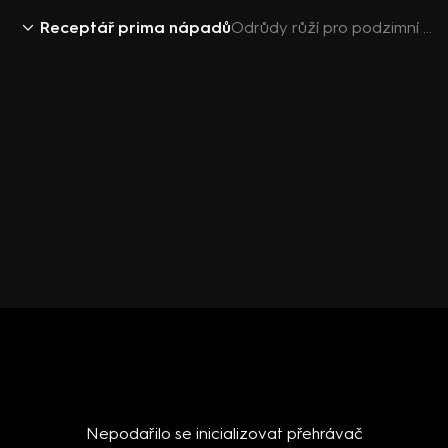
Receptář prima nápadů
Odrůdy růží pro podzimní výsadbu
Nepodařilo se inicializovat přehrávač