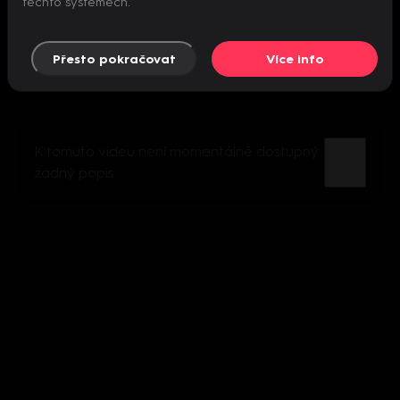
těchto systémech.
Přesto pokračovat
Více info
K tomuto videu není momentálně dostupný
žádný popis.