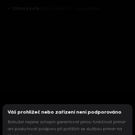
Ohnivý kuře
Ohnivý kuře (1) - upoutávka
Váš prohlížeč nebo zařízení není podporováno
Bohužel nejsme schopni garantovat plnou funkčnost prima+
ani poskytovat podporu při potížích se službou prima+ na
Nepodařilo se inicializovat přehrávač