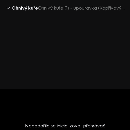
Ohnivý kuře
Ohnivý kuře (1) - upoutávka (Kopřivový speciál)
Nepodařilo se inicializovat přehrávač