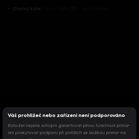
Ohnivý kuře
Ohnivý kuře (33) - upoutávka
Váš prohlížeč nebo zařízení není podporováno
Bohužel nejsme schopni garantovat plnou funkčnost prima+
ani poskytovat podporu při potížích se službou prima+ na
Nepodařilo se inicializovat přehrávač