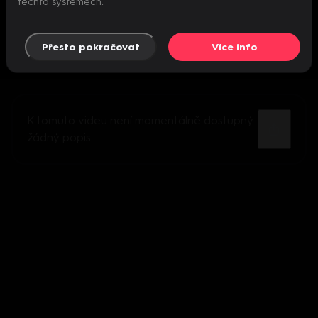
těchto systémech.
Přesto pokračovat
Více info
K tomuto videu není momentálně dostupný
žádný popis.