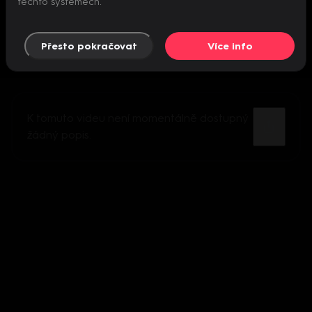
těchto systémech.
Přesto pokračovat
Více info
K tomuto videu není momentálně dostupný
žádný popis.