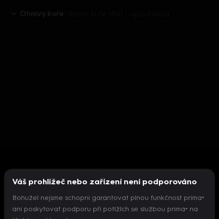
Ohnivý kuře
Ohnivý kuře (64) - upoutávka
Váš prohlížeč nebo zařízení není podporováno
Bohužel nejsme schopni garantovat plnou funkčnost prima+
ani poskytovat podporu při potížích se službou prima+ na
Nepodařilo se inicializovat přehrávač