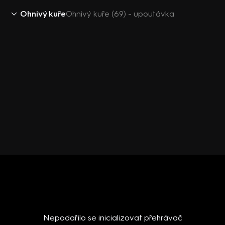
Ohnivý kuře
Ohnivý kuře (69) - upoutávka
Nepodařilo se inicializovat přehrávač