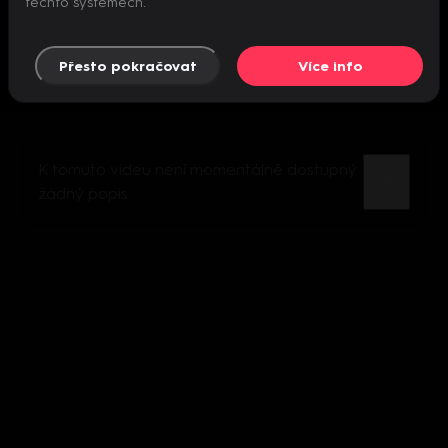
těchto systémech.
Přesto pokračovat
Více info
K tomuto videu není momentálně dostupný
žádný popis.