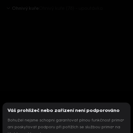
Ohnivý kuře
Ohnivý kuře (78) - upoutávka
Váš prohlížeč nebo zařízení není podporováno
Bohužel nejsme schopni garantovat plnou funkčnost prima+
ani poskytovat podporu při potížích se službou prima+ na
Nepodařilo se inicializovat přehrávač