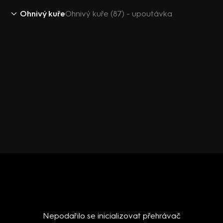
Ohnivý kuře
Ohnivý kuře (87) - upoutávka
Nepodařilo se inicializovat přehrávač