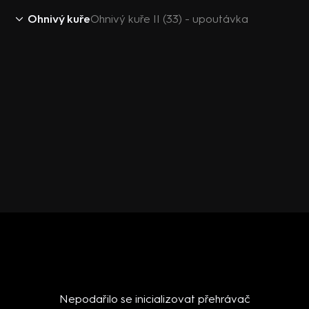
Ohnivý kuře
Ohnivý kuře II (33) - upoutávka
Nepodařilo se inicializovat přehrávač