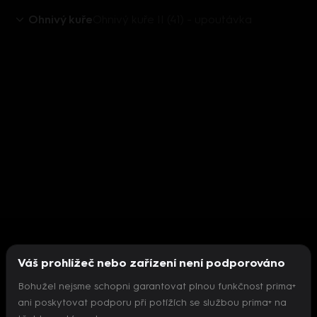
Ohnivý kuře
Ohnivý kuře II (41) - upoutávka
Váš prohlížeč nebo zařízení není podporováno
Bohužel nejsme schopni garantovat plnou funkčnost prima+
ani poskytovat podporu při potížích se službou prima+ na
Nepodařilo se inicializovat přehrávač