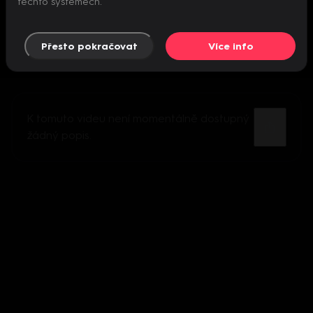
těchto systémech.
Přesto pokračovat
Více info
K tomuto videu není momentálně dostupný
žádný popis.