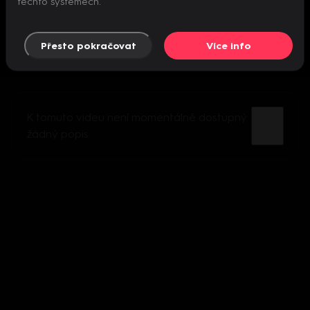
těchto systémech.
Přesto pokračovat
Více info
K tomuto videu není momentálně dostupný
žádný popis.