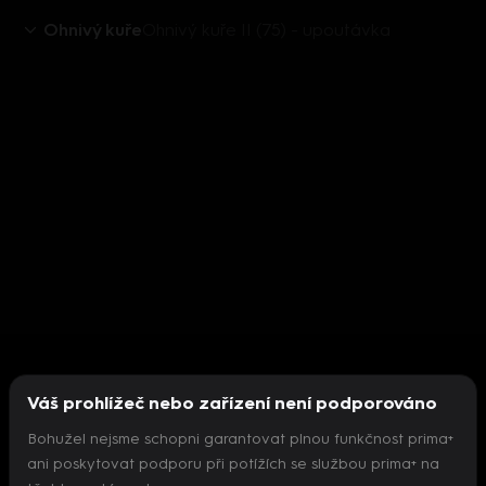
Ohnivý kuře
Ohnivý kuře II (75) - upoutávka
Váš prohlížeč nebo zařízení není podporováno
Bohužel nejsme schopni garantovat plnou funkčnost prima+
ani poskytovat podporu při potížích se službou prima+ na
Nepodařilo se inicializovat přehrávač