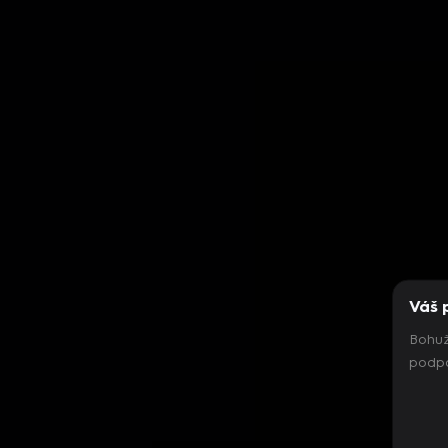
Váš 
Bohuž
podpo