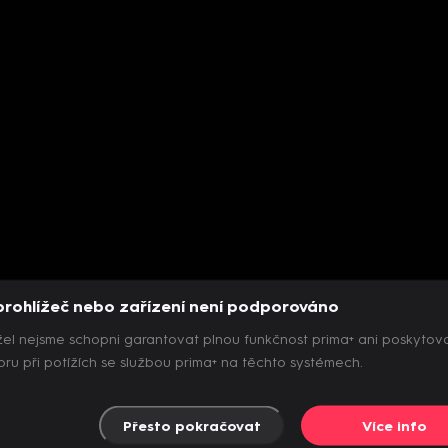
prohlížeč nebo zařízení není podporováno
el nejsme schopni garantovat plnou funkčnost prima+ ani poskytov
ru při potížích se službou prima+ na těchto systémech.
Přesto pokračovat
Více info