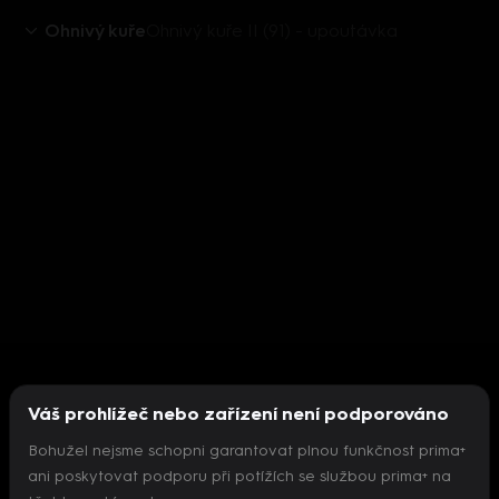
Ohnivý kuře
Ohnivý kuře II (91) - upoutávka
Váš prohlížeč nebo zařízení není podporováno
Bohužel nejsme schopni garantovat plnou funkčnost prima+
ani poskytovat podporu při potížích se službou prima+ na
Nepodařilo se inicializovat přehrávač