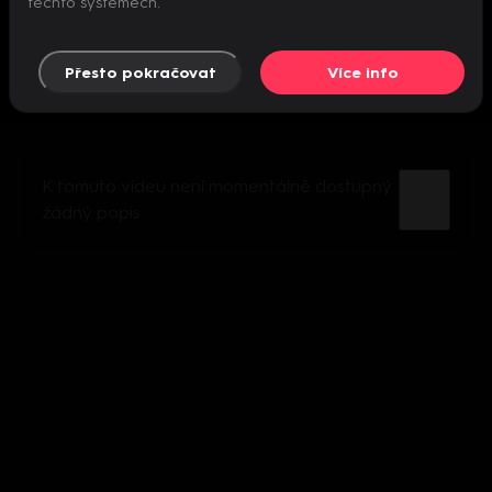
těchto systémech.
Přesto pokračovat
Více info
K tomuto videu není momentálně dostupný
žádný popis.