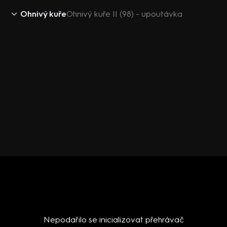
Ohnivý kuře
Ohnivý kuře II (98) - upoutávka
Nepodařilo se inicializovat přehrávač