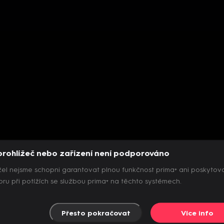
prohlížeč nebo zařízení není podporováno
el nejsme schopni garantovat plnou funkčnost prima+ ani poskytov
ru při potížích se službou prima+ na těchto systémech.
Přesto pokračovat
Více info