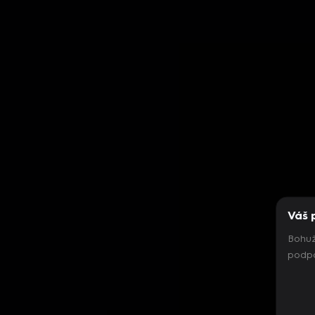
Váš 
Bohuž
podpo