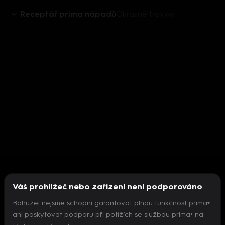
Receptář prima nápadů
Okrasné traviny
Váš prohlížeč nebo zařízení není podporováno
Bohužel nejsme schopni garantovat plnou funkčnost prima+
ani poskytovat podporu při potížích se službou prima+ na
Nepodařilo se inicializovat přehrávač