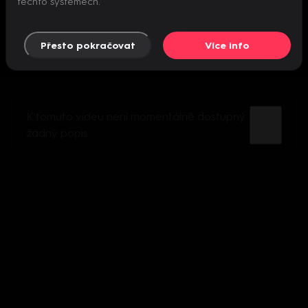
těchto systémech.
Přesto pokračovat
Více info
K tomuto videu není momentálně dostupný
žádný popis.