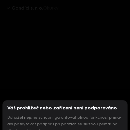
Gondíci s. r. o.
Okurky
Váš prohlížeč nebo zařízení není podporováno
Bohužel nejsme schopni garantovat plnou funkčnost prima+
ani poskytovat podporu při potížích se službou prima+ na
Nepodařilo se inicializovat přehrávač