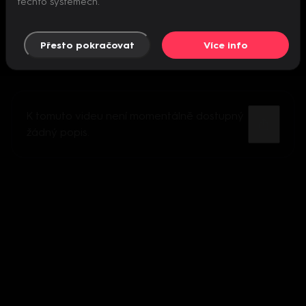
těchto systémech.
Přesto pokračovat
Více info
K tomuto videu není momentálně dostupný
žádný popis.