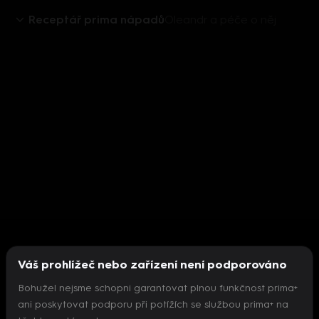
Receptář prima nápadů
Oleandr a péče o něj
Váš prohlížeč nebo zařízení není podporováno
Bohužel nejsme schopni garantovat plnou funkčnost prima+
ani poskytovat podporu při potížích se službou prima+ na
Nepodařilo se inicializovat přehrávač