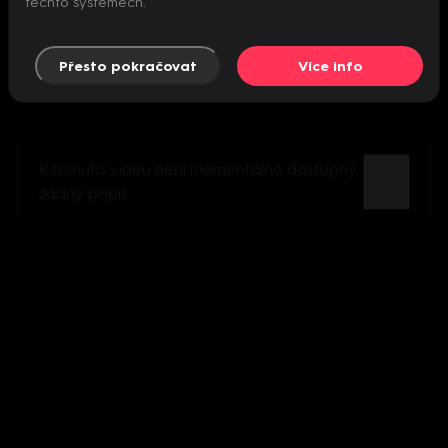
těchto systémech.
Přesto pokračovat
Více info
K tomuto videu není momentálně dostupný
žádný popis.