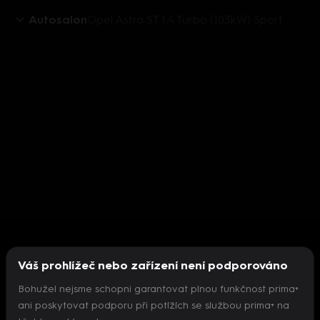
Autosalon
Opel Astra ST 1,4 Turbo (103kW) Sport
Váš prohlížeč nebo zařízení není podporováno
Bohužel nejsme schopni garantovat plnou funkčnost prima+
ani poskytovat podporu při potížích se službou prima+ na
Nepodařilo se inicializovat přehrávač