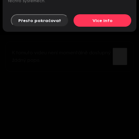
těchto systémech.
Přesto pokračovat
Více info
K tomuto videu není momentálně dostupný
žádný popis.