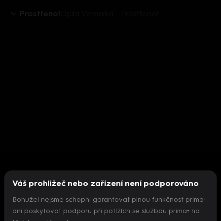
Prostřeno!
Opilá Veronika - Prostřeno!
Váš prohlížeč nebo zařízení není podporováno
Bohužel nejsme schopni garantovat plnou funkčnost prima+
ani poskytovat podporu při potížích se službou prima+ na
Nepodařilo se inicializovat přehrávač