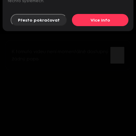
těchto systémech.
Přesto pokračovat
Více info
K tomuto videu není momentálně dostupný
žádný popis.