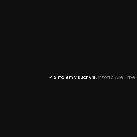
S Italem v kuchyni
Orzotto Alle Erbe 