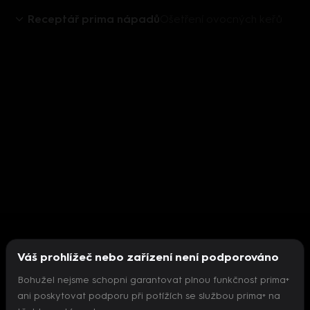
Receptář prima nápadů
Ošetření ovocných keřů
Váš prohlížeč nebo zařízení není podporováno
Bohužel nejsme schopni garantovat plnou funkčnost prima+
ani poskytovat podporu při potížích se službou prima+ na
Nepodařilo se inicializovat přehrávač