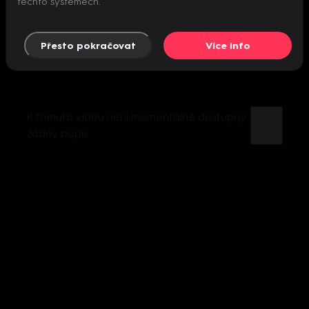
těchto systémech.
Přesto pokračovat
Více info
K tomuto videu není momentálně dostupný
žádný popis.