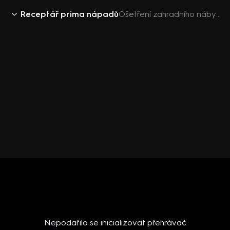
Receptář prima nápadů
Ošetření zahradního nábytku po zimě
Nepodařilo se inicializovat přehrávač