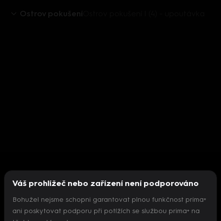
Ostrov pokušení
Ostrov pokušení I (4) - upoutávka
Váš prohlížeč nebo zařízení není podporováno
Bohužel nejsme schopni garantovat plnou funkčnost prima+
ani poskytovat podporu při potížích se službou prima+ na
Nepodařilo se inicializovat přehrávač