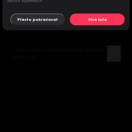
těchto systémech.
Přesto pokračovat
Více info
K tomuto videu není momentálně dostupný
žádný popis.