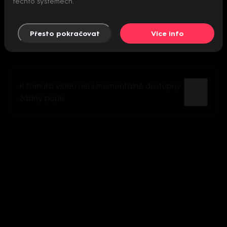
těchto systémech.
Přesto pokračovat
Více info
K tomuto videu není momentálně dostupný
žádný popis.