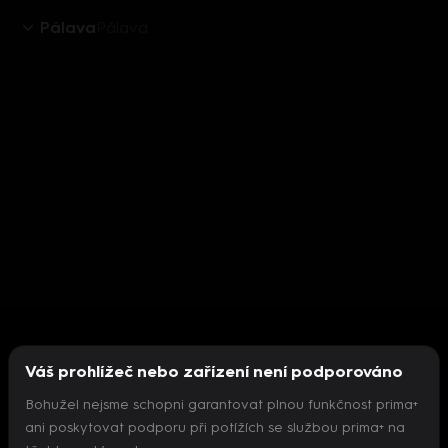
Pálava
Pálava
Váš prohlížeč nebo zařízení není podporováno
Bohužel nejsme schopni garantovat plnou funkčnost prima+
ani poskytovat podporu při potížích se službou prima+ na
Nepodařilo se inicializovat přehrávač