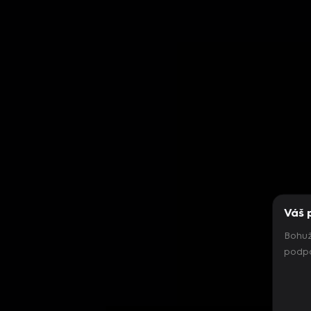
Váš 
Bohuž
podpo