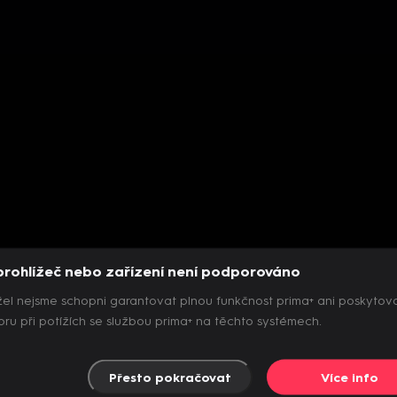
prohlížeč nebo zařízení není podporováno
el nejsme schopni garantovat plnou funkčnost prima+ ani poskytov
ru při potížích se službou prima+ na těchto systémech.
Přesto pokračovat
Více info