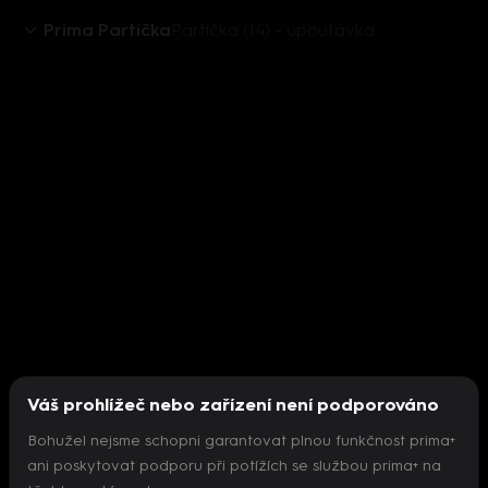
Prima Partička
Partička (14) - upoutávka
Váš prohlížeč nebo zařízení není podporováno
Bohužel nejsme schopni garantovat plnou funkčnost prima+
ani poskytovat podporu při potížích se službou prima+ na
Nepodařilo se inicializovat přehrávač