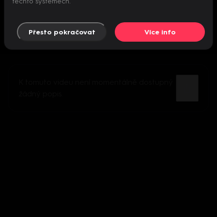
těchto systémech.
Přesto pokračovat
Více info
K tomuto videu není momentálně dostupný
žádný popis.