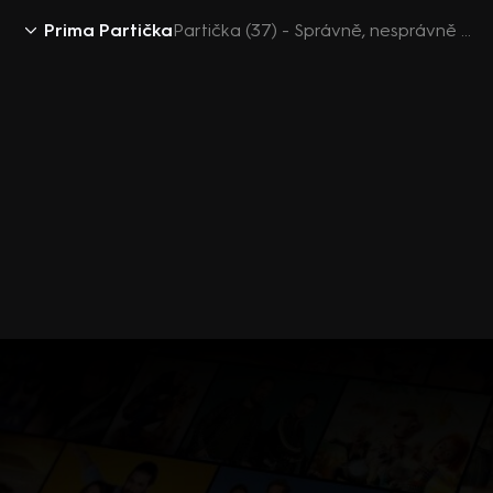
Prima Partička
Partička (37) - Správně, nesprávně - UnCut