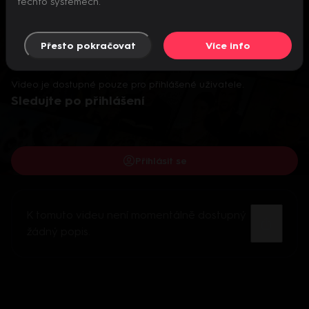
těchto systémech.
Přesto pokračovat
Více info
Video je dostupné pouze pro přihlášené uživatele.
Sledujte po přihlášení
Přihlásit se
K tomuto videu není momentálně dostupný
žádný popis.