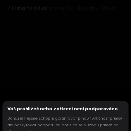
Prima Partička
Partička (38) - Rekvizity - UnCut
Váš prohlížeč nebo zařízení není podporováno
Bohužel nejsme schopni garantovat plnou funkčnost prima+
ani poskytovat podporu při potížích se službou prima+ na