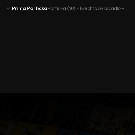
Prima Partička
Partička (40) - Brechtovo divadlo - UnCut