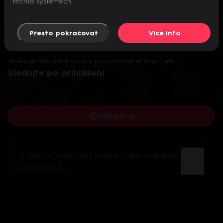
těchto systémech.
Přesto pokračovat
Více info
Video je dostupné pouze pro přihlášené uživatele.
Sledujte po přihlášení
Přihlásit se
K tomuto videu není momentálně dostupný
žádný popis.