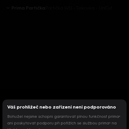
Prima Partička
Partička (45) - Tiskovka - UnCut
Váš prohlížeč nebo zařízení není podporováno
Bohužel nejsme schopni garantovat plnou funkčnost prima+
ani poskytovat podporu při potížích se službou prima+ na