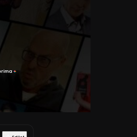
prima