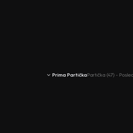
Prima Partička
Partička (47) - Posl