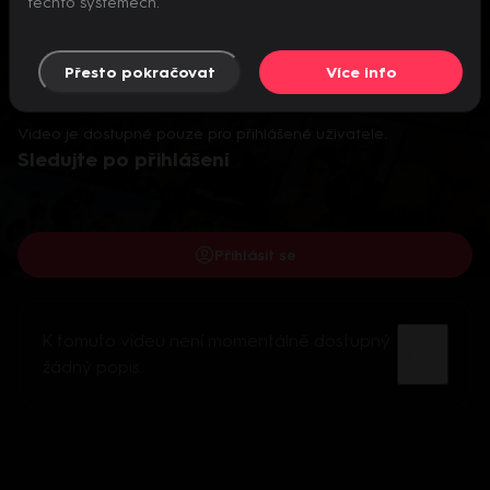
těchto systémech.
Přesto pokračovat
Více info
Video je dostupné pouze pro přihlášené uživatele.
Sledujte po přihlášení
Přihlásit se
K tomuto videu není momentálně dostupný
žádný popis.