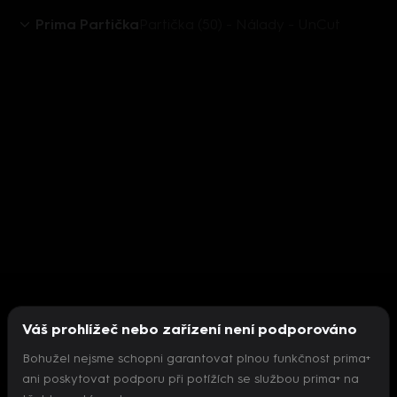
Prima Partička
Partička (50) - Nálady - UnCut
Váš prohlížeč nebo zařízení není podporováno
Bohužel nejsme schopni garantovat plnou funkčnost prima+
ani poskytovat podporu při potížích se službou prima+ na