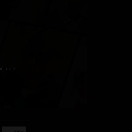
prima