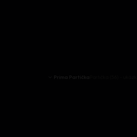
Prima Partička
Partička (56) - ukáz