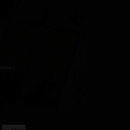
prima