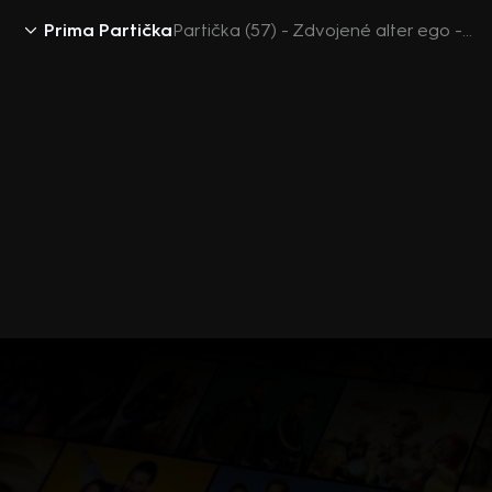
Prima Partička
Partička (57) - Zdvojené alter ego - UnCut