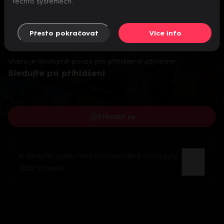
těchto systémech.
Přesto pokračovat
Více info
Video je dostupné pouze pro přihlášené uživatele.
Sledujte po přihlášení
Přihlásit se
K tomuto videu není momentálně dostupný
žádný popis.