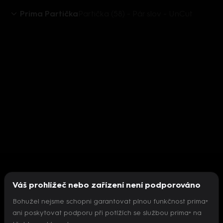
Prima Partička
Partička (58) - Pár slov - UnCut
Váš prohlížeč nebo zařízení není podporováno
Bohužel nejsme schopni garantovat plnou funkčnost prima+
ani poskytovat podporu při potížích se službou prima+ na