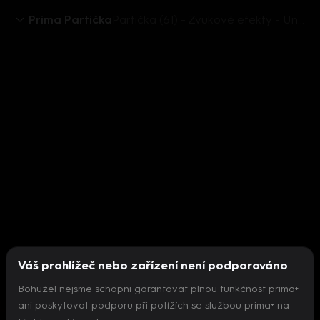
Prima Partička
Partička (61) - Zvukové efekty - UnCut
Váš prohlížeč nebo zařízení není podporováno
Bohužel nejsme schopni garantovat plnou funkčnost prima+
ani poskytovat podporu při potížích se službou prima+ na