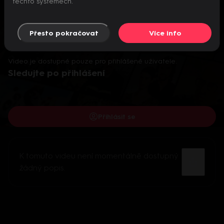
těchto systémech.
Přesto pokračovat
Více info
Video je dostupné pouze pro přihlášené uživatele.
Sledujte po přihlášení
Přihlásit se
K tomuto videu není momentálně dostupný
žádný popis.