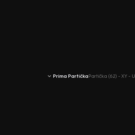
Prima Partička
Partička (62) - XY -