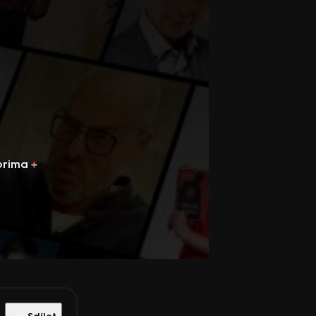
prima