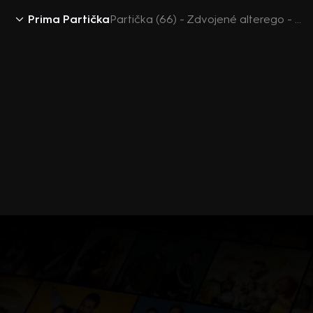
Prima Partička
Partička (66) - Zdvojené alterego - UnCut