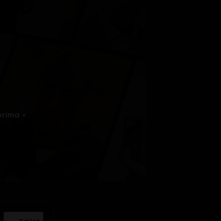
prima