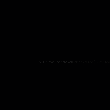
Prima Partička
Partička (66) - Zvuk