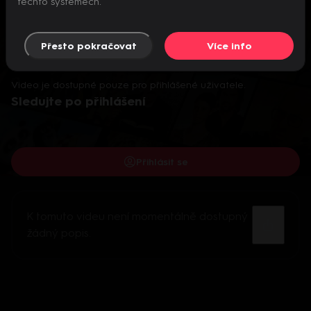
těchto systémech.
Přesto pokračovat
Více info
Video je dostupné pouze pro přihlášené uživatele.
Sledujte po přihlášení
Přihlásit se
K tomuto videu není momentálně dostupný
žádný popis.