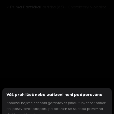
Prima Partička
Partička (83) - Charaktery v obálce - UnCut
Váš prohlížeč nebo zařízení není podporováno
Bohužel nejsme schopni garantovat plnou funkčnost prima+
ani poskytovat podporu při potížích se službou prima+ na