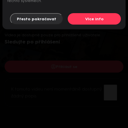
těchto systémech.
Přesto pokračovat
Více info
Video je dostupné pouze pro přihlášené uživatele.
Sledujte po přihlášení
Přihlásit se
K tomuto videu není momentálně dostupný
žádný popis.