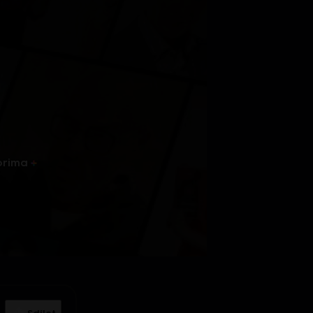
prima