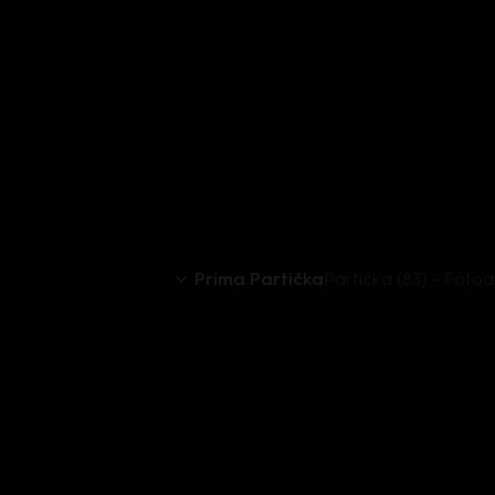
Prima Partička
Partička (83) - Foto