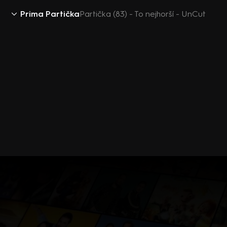
Prima Partička
Partička (83) - To nejhorší - UnCut