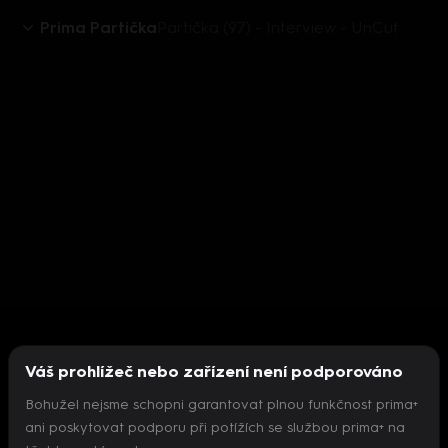
Prima Partička
Partička (97) - Interview - UnCut
Váš prohlížeč nebo zařízení není podporováno
Bohužel nejsme schopni garantovat plnou funkčnost prima+
ani poskytovat podporu při potížích se službou prima+ na