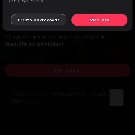
těchto systémech.
Přesto pokračovat
Více info
Video je dostupné pouze pro přihlášené uživatele.
Sledujte po přihlášení
Přihlásit se
K tomuto videu není momentálně dostupný
žádný popis.