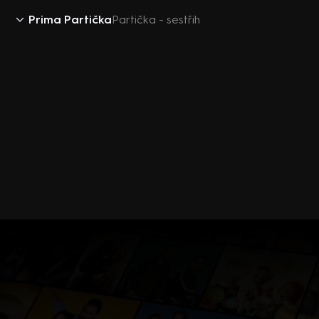
Prima Partička
Partička - sestřih